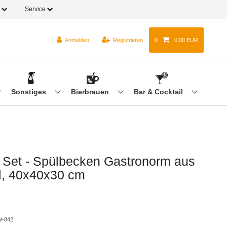
o
Service
Anmelden
Registrieren
0
0,00 EUR
Sonstiges
Bierbrauen
Bar & Cocktail
 Set - Spülbecken Gastronorm aus
l, 40x40x30 cm
-842