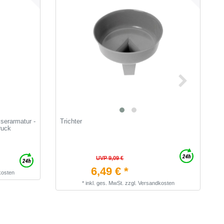
erarmatur -
Trichter
T
ruck
z
A
UVP 9,09 €
6,49 € *
kosten
*
inkl. ges. MwSt.
zzgl.
Versandkosten