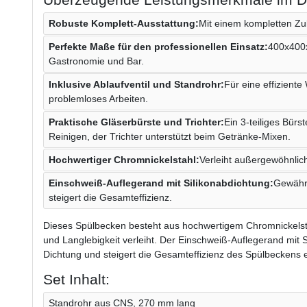
Robuste Komplett-Ausstattung:
Mit einem kompletten Zu
Perfekte Maße für den professionellen Einsatz:
400x400x
Gastronomie und Bar.
Inklusive Ablaufventil und Standrohr:
Für eine effizient
problemloses Arbeiten.
Praktische Gläserbürste und Trichter:
Ein 3-teiliges Bür
Reinigen, der Trichter unterstützt beim Getränke-Mixen.
Hochwertiger Chromnickelstahl:
Verleiht außergewöhnlic
Einschweiß-Auflegerand mit Silikonabdichtung:
Gewährl
steigert die Gesamteffizienz.
Dieses Spülbecken besteht aus hochwertigem Chromnickelst
und Langlebigkeit verleiht. Der Einschweiß-Auflegerand mit S
Dichtung und steigert die Gesamteffizienz des Spülbeckens e
Set Inhalt:
Standrohr aus CNS, 270 mm lang