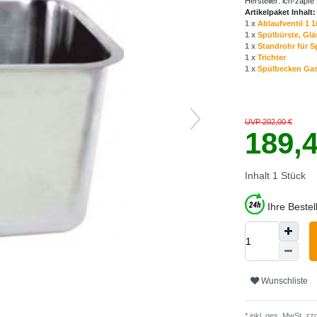
Hersteller:
ich-zapfe
Artikelpaket Inhalt:
1 x
Ablaufventil 1 
1 x
Spülbürste, Gläs
1 x
Standrohr für 
1 x
Trichter
1 x
Spülbecken Gas
UVP 202,00 €
189,
Inhalt
1
Stück
Ihre Beste
Wunschliste
* inkl. ges. MwSt. zzg