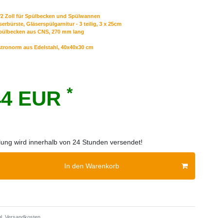
1/2 Zoll für Spülbecken und Spülwannen
erbürste, Gläserspülgarnitur - 3 teilig, 3 x 25cm
Spülbecken aus CNS, 270 mm lang
tronorm aus Edelstahl, 40x40x30 cm
*
44 EUR
llung wird innerhalb von 24 Stunden versendet!
In den Warenkorb
l.
Versandkosten