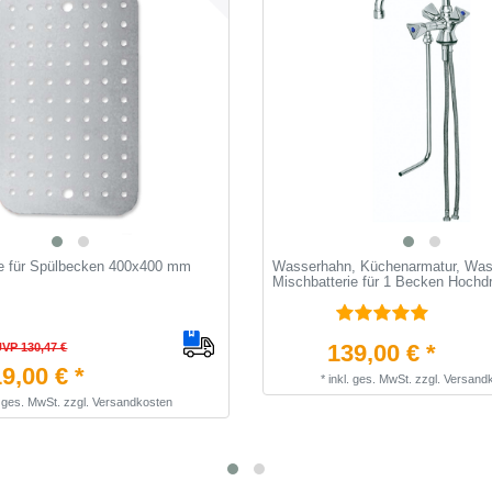
e für Spülbecken 400x400 mm
Wasserhahn, Küchenarmatur, Wass
Mischbatterie für 1 Becken Hochd
139,00 € *
UVP 130,47 €
9,00 € *
*
inkl. ges. MwSt.
zzgl.
Versand
. ges. MwSt.
zzgl.
Versandkosten