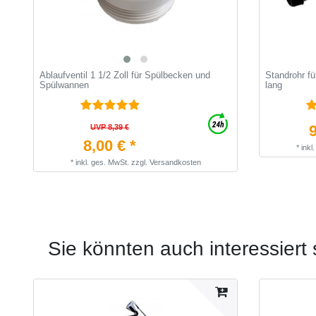
Ablaufventil 1 1/2 Zoll für Spülbecken und
Standrohr f
Spülwannen
lang
9
UVP 8,39 €
8,00 € *
*
inkl
*
inkl. ges. MwSt.
zzgl.
Versandkosten
Sie könnten auch interessiert 