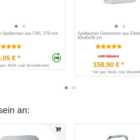
ür Spülbecken aus CNS, 270 mm
Spülbecken Gastronorm aus Edels
40x40x30 cm
,05 € *
UVP 168,00 €
158,90 € *
. ges. MwSt.
zzgl.
Versandkosten
*
inkl. ges. MwSt.
zzgl.
Versand
sein an: