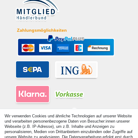
Zahlungsmöglichkeiten
Wir verwenden Cookies und ähnliche Technologien auf unserer Website
und verarbeiten personenbezogene Daten von Besucher:innen unserer
Webseite (z.B. IP-Adresse), um z.B. Inhalte und Anzeigen zu
personalisieren, Medien von Drittanbietern einzubinden oder Zugriffe auf
© Copyright 2026 | Alle Rechte vorbehalten. - Alle Rechte vorbehalten.
unsere Website zu analysieren. Die Datenverarbeitung erfolgt erst durch