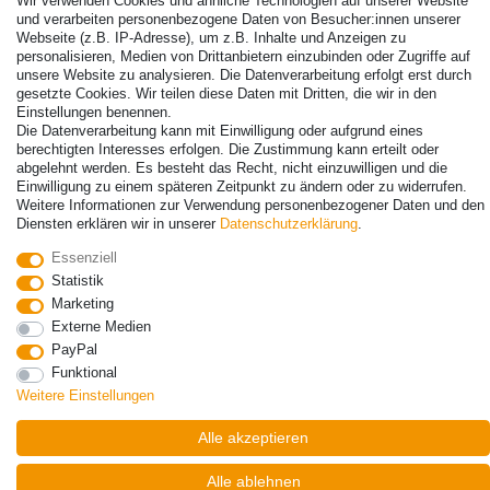
Wir verwenden Cookies und ähnliche Technologien auf unserer Website
und verarbeiten personenbezogene Daten von Besucher:innen unserer
Webseite (z.B. IP-Adresse), um z.B. Inhalte und Anzeigen zu
personalisieren, Medien von Drittanbietern einzubinden oder Zugriffe auf
unsere Website zu analysieren. Die Datenverarbeitung erfolgt erst durch
gesetzte Cookies. Wir teilen diese Daten mit Dritten, die wir in den
© Copyright 2026 | Alle Rechte vorbehalten. - Alle Rechte vorbehalten.
Einstellungen benennen.
Preisangaben inkl. gesetzl. 19% MwSt. | Grundpreise siehe Artikeldetail | *Gilt für
Die Datenverarbeitung kann mit Einwilligung oder aufgrund eines
Lieferungen nach Deutschland!
berechtigten Interesses erfolgen. Die Zustimmung kann erteilt oder
abgelehnt werden. Es besteht das Recht, nicht einzuwilligen und die
Kontakt
Vertrag widerrufen
Einwilligung zu einem späteren Zeitpunkt zu ändern oder zu widerrufen.
Weitere Informationen zur Verwendung personenbezogener Daten und den
Diensten erklären wir in unserer
Daten­schutz­erklärung
.
Essenziell
Statistik
Marketing
Externe Medien
PayPal
Funktional
Weitere Einstellungen
Alle akzeptieren
Alle ablehnen