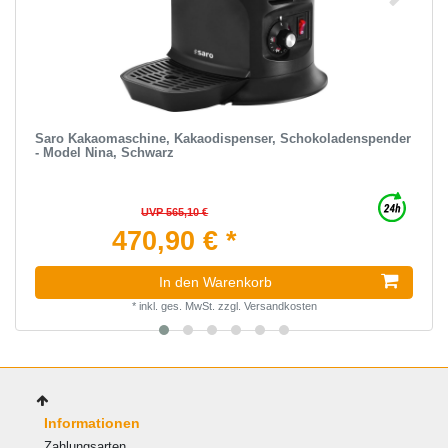
Saro Kakaomaschine, Kakaodispenser, Schokoladenspender
- Model Nina, Schwarz
UVP 565,10 €
470,90 € *
In den Warenkorb
*
inkl. ges. MwSt.
zzgl.
Versandkosten
Informationen
Zahlungsarten