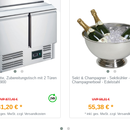
te, Zubereitungstisch mit 2 Türen
Sekt & Champagner - Sektkühler -
 900
Champagnerbowl - Edelstahl
UVP 877,40 €
UVP 58,31 €
1,20 € *
55,38 € *
. ges. MwSt.
zzgl.
Versandkosten
*
inkl. ges. MwSt.
zzgl.
Versand