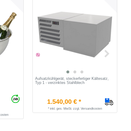
Aufsatzkühlgerät, steckerfertiger Kältesatz,
Z
Typ 1 - verzinktes Stahlblech
F
(
1.540,00 € *
*
inkl. ges. MwSt.
zzgl.
Versandkosten
kosten