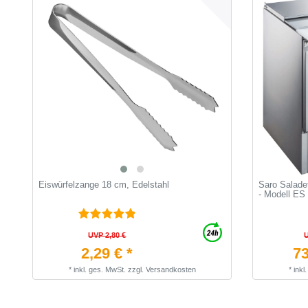
Eiswürfelzange 18 cm, Edelstahl
Saro Saladet
- Modell ES
UVP 2,80 €
2,29 € *
73
*
inkl. ges. MwSt.
zzgl.
Versandkosten
*
inkl