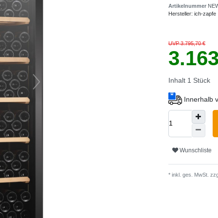
Artikelnummer
NEW
Hersteller:
ich-zapfe
UVP 3.795,70 €
3.16
Inhalt
1
Stück
Innerhalb 
Wunschliste
* inkl. ges. MwSt. zzg