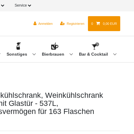
o
Service
Anmelden
Registrieren
0
0,00 EUR
Sonstiges
Bierbrauen
Bar & Cocktail
kühlschrank, Weinkühlschrank
t Glastür - 537L,
vermögen für 163 Flaschen