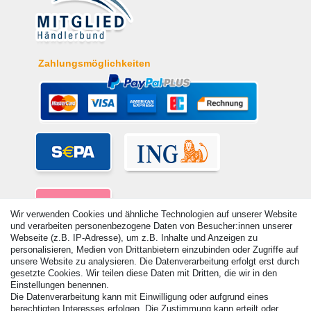
Zahlungsmöglichkeiten
Wir verwenden Cookies und ähnliche Technologien auf unserer Website
und verarbeiten personenbezogene Daten von Besucher:innen unserer
Webseite (z.B. IP-Adresse), um z.B. Inhalte und Anzeigen zu
personalisieren, Medien von Drittanbietern einzubinden oder Zugriffe auf
unsere Website zu analysieren. Die Datenverarbeitung erfolgt erst durch
gesetzte Cookies. Wir teilen diese Daten mit Dritten, die wir in den
Einstellungen benennen.
Die Datenverarbeitung kann mit Einwilligung oder aufgrund eines
© Copyright 2026 | Alle Rechte vorbehalten. - Alle Rechte vorbehalten.
berechtigten Interesses erfolgen. Die Zustimmung kann erteilt oder
Preisangaben inkl. gesetzl. 19% MwSt. | Grundpreise siehe Artikeldetail | *Gilt für