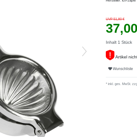
Hersteller:
ich-zapfe
UVP 51,80 €
37,0
Inhalt
1
Stück
Artikel nich
Wunschliste
* inkl. ges. MwSt. zzg