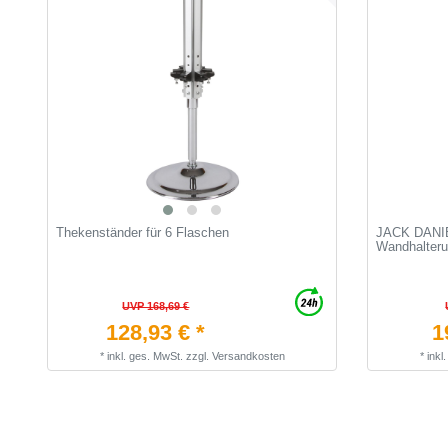
Thekenständer für 6 Flaschen
JACK DANIEL
Wandhalterun
UVP 168,69 €
128,93 € *
1
*
inkl. ges. MwSt.
zzgl.
Versandkosten
*
inkl