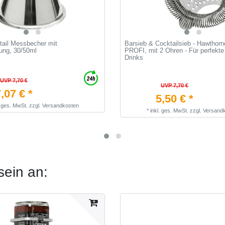
tail Messbecher mit
Barsieb & Cocktailsieb - Hawthorn
rung, 30/50ml
PROFI, mit 2 Ohren - Für perfekte
Drinks
UVP 7,70 €
UVP 7,70 €
,07 € *
5,50 € *
. ges. MwSt.
zzgl.
Versandkosten
*
inkl. ges. MwSt.
zzgl.
Versand
sein an: