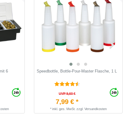
mit 6
Speedbottle, Bottle-Pour-Master Flasche, 1 L
B
P
D
UVP 9,60 €
7,99 € *
kosten
*
inkl. ges. MwSt.
zzgl.
Versandkosten