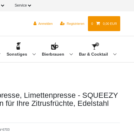
o
Service
Anmelden
Registrieren
0
0,00 EUR
Sonstiges
Bierbrauen
Bar & Cocktail
presse, Limettenpresse - SQUEEZY
n für Ihre Zitrusfrüchte, Edelstahl
-6703