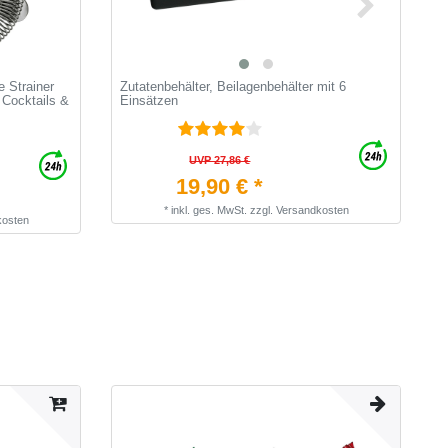
e Strainer
Zutatenbehälter, Beilagenbehälter mit 6
B
 Cocktails &
Einsätzen
c
UVP 27,86 €
19,90 € *
*
inkl. ges. MwSt.
zzgl.
Versandkosten
kosten