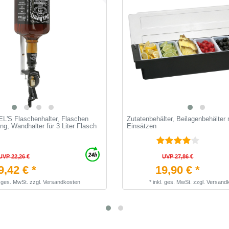
'S Flaschenhalter, Flaschen
Zutatenbehälter, Beilagenbehälter 
g, Wandhalter für 3 Liter Flasch
Einsätzen
UVP 22,26 €
UVP 27,86 €
9,42 € *
19,90 € *
. ges. MwSt.
zzgl.
Versandkosten
*
inkl. ges. MwSt.
zzgl.
Versand