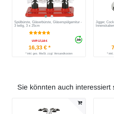
Spülbürste, Gläserbürste, Gläserspülgarnitur -
Jigger, Cock
3 teilig, 3 x 25cm
Innenskalie
UVP 17,18 €
16,33 € *
7
*
inkl. ges. MwSt.
zzgl.
Versandkosten
*
inkl
Sie könnten auch interessiert 