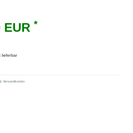
*
0 EUR
t lieferbar
l.
Versandkosten