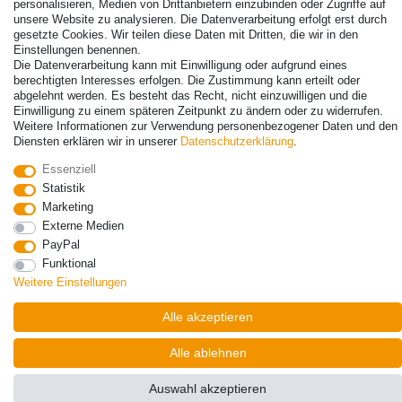
personalisieren, Medien von Drittanbietern einzubinden oder Zugriffe auf
unsere Website zu analysieren. Die Datenverarbeitung erfolgt erst durch
gesetzte Cookies. Wir teilen diese Daten mit Dritten, die wir in den
Einstellungen benennen.
Die Datenverarbeitung kann mit Einwilligung oder aufgrund eines
berechtigten Interesses erfolgen. Die Zustimmung kann erteilt oder
abgelehnt werden. Es besteht das Recht, nicht einzuwilligen und die
Einwilligung zu einem späteren Zeitpunkt zu ändern oder zu widerrufen.
Weitere Informationen zur Verwendung personenbezogener Daten und den
© Copyright 2026 | Alle Rechte vorbehalten. - Alle Rechte vorbehalten.
Diensten erklären wir in unserer
Daten­schutz­erklärung
.
Preisangaben inkl. gesetzl. 19% MwSt. | Grundpreise siehe Artikeldetail | *Gilt für
Lieferungen nach Deutschland!
Essenziell
Statistik
Kontakt
Vertrag widerrufen
Marketing
Externe Medien
PayPal
Funktional
Weitere Einstellungen
Alle akzeptieren
Alle ablehnen
Auswahl akzeptieren