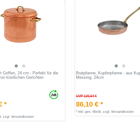
t Griffen, 24 cm - Perfekt für die
Bratpfanne, Kupferpfanne - aus Ku
von köstlichen Gerichten
Messing, 24cm
UVP 120,54 €
€ *
86,10 € *
*
inkl. ges. MwSt.
zzgl.
Versandkosten
t.
zzgl.
Versandkosten