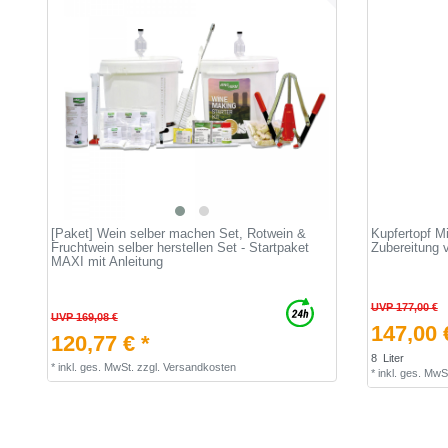
[Paket] Wein selber machen Set, Rotwein &
Kupfertopf Mi
Fruchtwein selber herstellen Set - Startpaket
Zubereitung 
MAXI mit Anleitung
UVP 177,00 €
UVP 169,08 €
147,00 
120,77 € *
8
Liter
*
inkl. ges. MwSt.
zzgl.
Versandkosten
*
inkl. ges. MwS