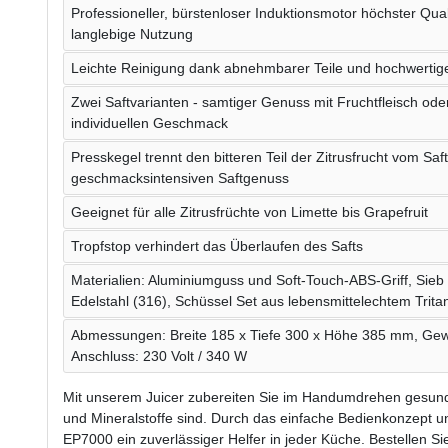
Professioneller, bürstenloser Induktionsmotor höchster Qual
langlebige Nutzung
Leichte Reinigung dank abnehmbarer Teile und hochwertig
Zwei Saftvarianten - samtiger Genuss mit Fruchtfleisch oder 
individuellen Geschmack
Presskegel trennt den bitteren Teil der Zitrusfrucht vom Saft
geschmacksintensiven Saftgenuss
Geeignet für alle Zitrusfrüchte von Limette bis Grapefruit
Tropfstop verhindert das Überlaufen des Safts
Materialien: Aluminiumguss und Soft-Touch-ABS-Griff, Sie
Edelstahl (316), Schüssel Set aus lebensmittelechtem Trita
Abmessungen: Breite 185 x Tiefe 300 x Höhe 385 mm, Gewi
Anschluss: 230 Volt / 340 W
Mit unserem Juicer zubereiten Sie im Handumdrehen gesunde 
und Mineralstoffe sind. Durch das einfache Bedienkonzept un
EP7000 ein zuverlässiger Helfer in jeder Küche. Bestellen Sie