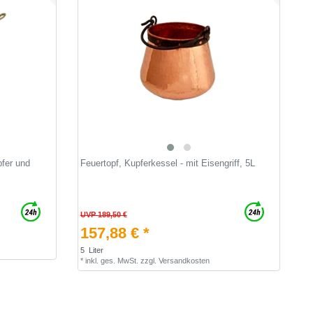
pfer und
Feuertopf, Kupferkessel - mit Eisengriff, 5L
UVP 189,50 €
157,88 € *
5
Liter
*
inkl. ges. MwSt.
zzgl.
Versandkosten