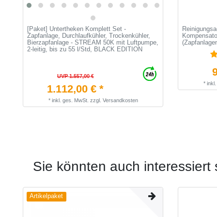
[Paket] Untertheken Komplett Set -
Reinigungsa
Zapfanlage, Durchlaufkühler, Trockenkühler,
Kompensato
Bierzapfanlage - STREAM 50K mit Luftpumpe,
(Zapfanlagen
2-leitig, bis zu 55 l/Std, BLACK EDITION
9
UVP 1.557,00 €
*
inkl
1.112,00 € *
*
inkl. ges. MwSt.
zzgl.
Versandkosten
Sie könnten auch interessiert 
Artikelpaket