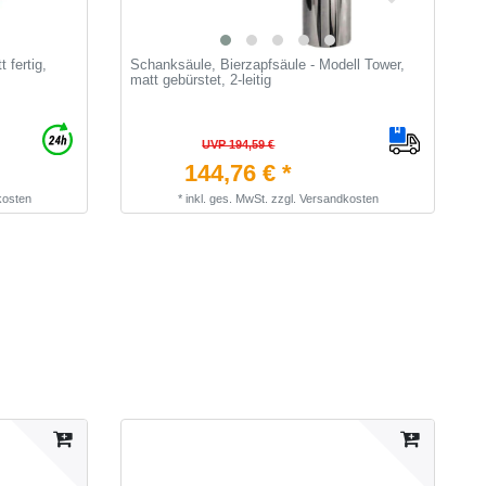
 fertig,
Schanksäule, Bierzapfsäule - Modell Tower,
B
matt gebürstet, 2-leitig
M
Z
UVP 194,59 €
144,76 € *
kosten
*
inkl. ges. MwSt.
zzgl.
Versandkosten