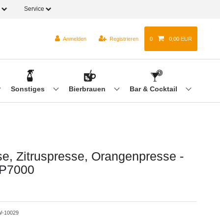
o
Service
Anmelden
Registrieren
0
0,00 EUR
Sonstiges
Bierbrauen
Bar & Cocktail
se, Zitruspresse, Orangenpresse -
EP7000
-10029