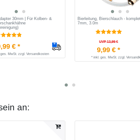
dapter 30mm | Für Kolben- &
Bierleitung, Bierschlauch - komplett
rschankhähne
7mm, 3.0m
reinigung)
UVP 13,99 €
,99 € *
9,99 € *
. ges. MwSt.
zzgl.
Versandkosten
*
inkl. ges. MwSt.
zzgl.
Versand
sein an: