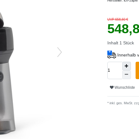
Hersteller:
ich-zapfe
UVP 658,60 €
548,
Inhalt
1
Stück
Innerhalb 
Wunschliste
* inkl. ges. MwSt. zzg