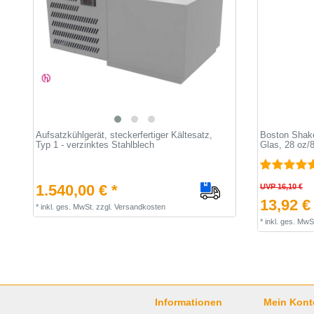
Aufsatzkühlgerät, steckerfertiger Kältesatz,
Boston Shaker
Typ 1 - verzinktes Stahlblech
Glas, 28 oz/
1.540,00 € *
UVP 16,10 €
13,92 €
*
inkl. ges. MwSt.
zzgl.
Versandkosten
*
inkl. ges. MwS
Informationen
Mein Kont