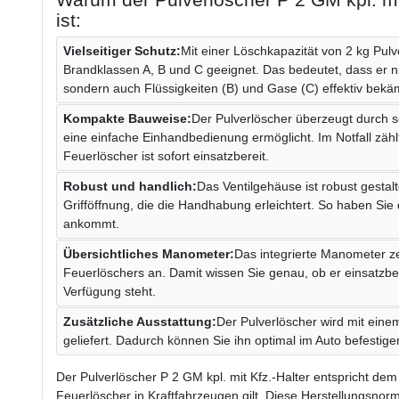
ist:
Vielseitiger Schutz:
Mit einer Löschkapazität von 2 kg Pulve
Brandklassen A, B und C geeignet. Das bedeutet, dass er ni
sondern auch Flüssigkeiten (B) und Gase (C) effektiv bekäm
Kompakte Bauweise:
Der Pulverlöscher überzeugt durch 
eine einfache Einhandbedienung ermöglicht. Im Notfall zähl
Feuerlöscher ist sofort einsatzbereit.
Robust und handlich:
Das Ventilgehäuse ist robust gestalt
Grifföffnung, die die Handhabung erleichtert. So haben Sie 
ankommt.
Übersichtliches Manometer:
Das integrierte Manometer ze
Feuerlöschers an. Damit wissen Sie genau, ob er einsatzbere
Verfügung steht.
Zusätzliche Ausstattung:
Der Pulverlöscher wird mit eine
geliefert. Dadurch können Sie ihn optimal im Auto befestigen
Der Pulverlöscher P 2 GM kpl. mit Kfz.-Halter entspricht dem
Feuerlöscher in Kraftfahrzeugen gilt. Diese Herstellungsnorm