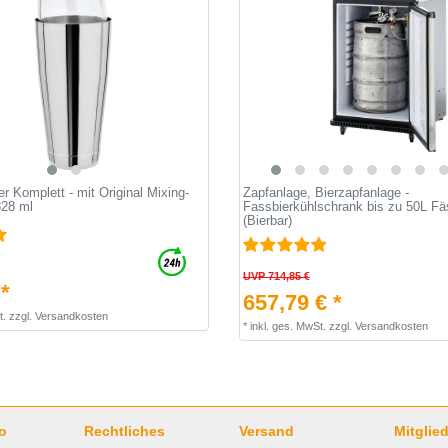
 Komplett - mit Original Mixing-
Zapfanlage, Bierzapfanlage -
828 ml
Fassbierkühlschrank bis zu 50L Fä
(Bierbar)
UVP 714,85 €
 *
657,79 € *
t.
zzgl.
Versandkosten
*
inkl. ges. MwSt.
zzgl.
Versandkosten
o
Rechtliches
Versand
Mitglied