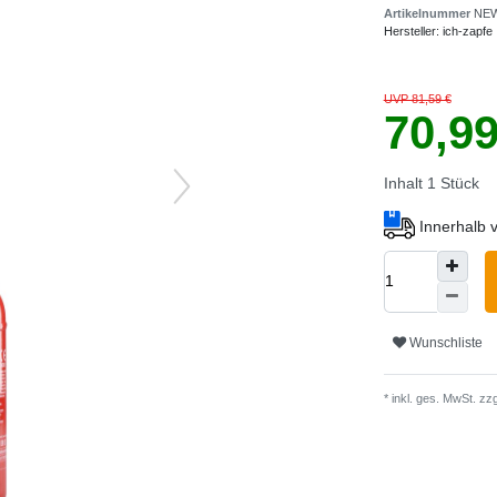
Artikelnummer
NEW
Hersteller:
ich-zapfe
UVP 81,59 €
70,9
Inhalt
1
Stück
Innerhalb 
Wunschliste
* inkl. ges. MwSt. zzg