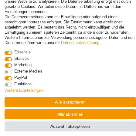
unsere Website zu analysieren. Die Datenverarbeitung erfolgt erst durch
gesetzte Cookies. Wir teilen diese Daten mit Dritten, die wir in den
Einstellungen benennen.
Die Datenverarbeitung kann mit Einwilligung oder aufgrund eines
berechtigten Interesses erfolgen. Die Zustimmung kann erteilt oder
© Copyright 2026 | Alle Rechte vorbehalten. - Alle Rechte vorbehalten.
abgelehnt werden. Es besteht das Recht, nicht einzuwilligen und die
Preisangaben inkl. gesetzl. 19% MwSt. | Grundpreise siehe Artikeldetail | *Gilt für
Einwilligung zu einem späteren Zeitpunkt zu ändern oder zu widerrufen.
Lieferungen nach Deutschland!
Weitere Informationen zur Verwendung personenbezogener Daten und den
Diensten erklären wir in unserer
Daten­schutz­erklärung
.
Kontakt
Vertrag widerrufen
Essenziell
Statistik
Marketing
Externe Medien
PayPal
Funktional
Weitere Einstellungen
Alle akzeptieren
Alle ablehnen
Auswahl akzeptieren