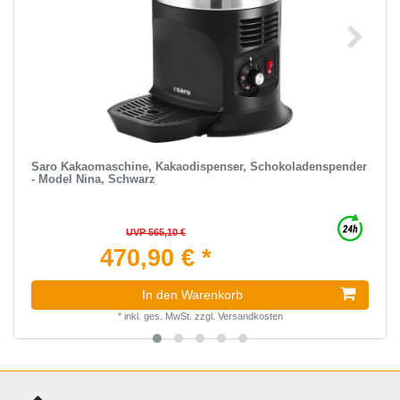
Saro Kakaomaschine, Kakaodispenser, Schokoladenspender
- Model Nina, Schwarz
UVP 565,10 €
470,90 € *
In den Warenkorb
*
inkl. ges. MwSt.
zzgl.
Versandkosten