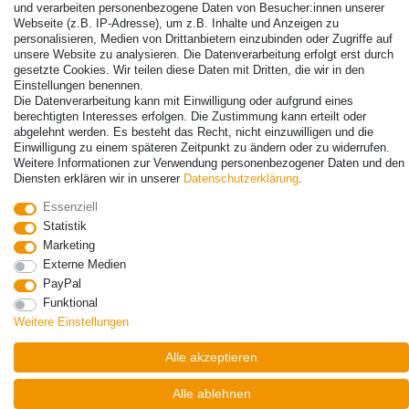
und verarbeiten personenbezogene Daten von Besucher:innen unserer
Webseite (z.B. IP-Adresse), um z.B. Inhalte und Anzeigen zu
personalisieren, Medien von Drittanbietern einzubinden oder Zugriffe auf
unsere Website zu analysieren. Die Datenverarbeitung erfolgt erst durch
gesetzte Cookies. Wir teilen diese Daten mit Dritten, die wir in den
Einstellungen benennen.
Die Datenverarbeitung kann mit Einwilligung oder aufgrund eines
berechtigten Interesses erfolgen. Die Zustimmung kann erteilt oder
© Copyright 2026 | Alle Rechte vorbehalten. - Alle Rechte vorbehalten.
abgelehnt werden. Es besteht das Recht, nicht einzuwilligen und die
Preisangaben inkl. gesetzl. 19% MwSt. | Grundpreise siehe Artikeldetail | *Gilt für
Einwilligung zu einem späteren Zeitpunkt zu ändern oder zu widerrufen.
Lieferungen nach Deutschland!
Weitere Informationen zur Verwendung personenbezogener Daten und den
Diensten erklären wir in unserer
Daten­schutz­erklärung
.
Kontakt
Vertrag widerrufen
Essenziell
Statistik
Marketing
Externe Medien
PayPal
Funktional
Weitere Einstellungen
Alle akzeptieren
Alle ablehnen