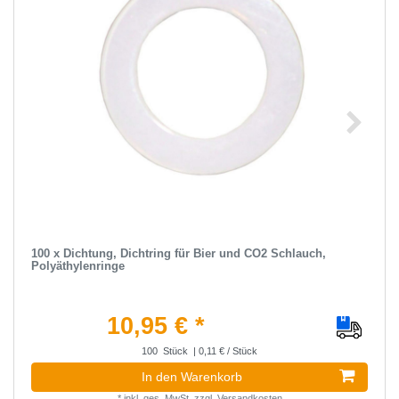
100 x Dichtung, Dichtring für Bier und CO2 Schlauch,
Polyäthylenringe
10,95 € *
100
Stück
| 0,11 € / Stück
In den Warenkorb
*
inkl. ges. MwSt.
zzgl.
Versandkosten