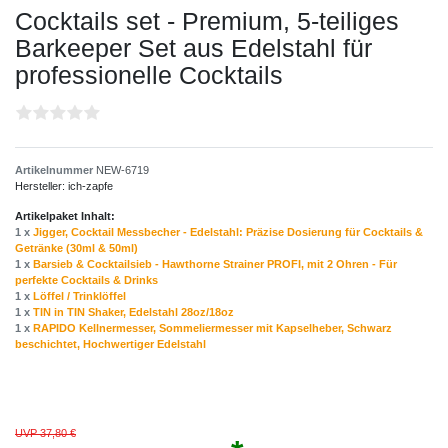
Cocktails set - Premium, 5-teiliges
Barkeeper Set aus Edelstahl für
professionelle Cocktails
Artikelnummer
NEW-6719
Hersteller:
ich-zapfe
Artikelpaket Inhalt:
1 x
Jigger, Cocktail Messbecher - Edelstahl: Präzise Dosierung für Cocktails &
Getränke (30ml & 50ml)
1 x
Barsieb & Cocktailsieb - Hawthorne Strainer PROFI, mit 2 Ohren - Für
perfekte Cocktails & Drinks
1 x
Löffel / Trinklöffel
1 x
TIN in TIN Shaker, Edelstahl 28oz/18oz
1 x
RAPIDO Kellnermesser, Sommeliermesser mit Kapselheber, Schwarz
beschichtet, Hochwertiger Edelstahl
UVP 37,80 €