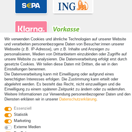
Wir verwenden Cookies und ähnliche Technologien auf unserer Website
und verarbeiten personenbezogene Daten von Besucher:innen unserer
Webseite (z.B. IP-Adresse), um z.B. Inhalte und Anzeigen zu
personalisieren, Medien von Drittanbietern einzubinden oder Zugriffe auf
unsere Website zu analysieren. Die Datenverarbeitung erfolgt erst durch
gesetzte Cookies. Wir teilen diese Daten mit Dritten, die wir in den
© Copyright 2026 | Alle Rechte vorbehalten. - Alle Rechte vorbehalten.
Einstellungen benennen.
Preisangaben inkl. gesetzl. 19% MwSt. | Grundpreise siehe Artikeldetail | *Gilt für
Die Datenverarbeitung kann mit Einwilligung oder aufgrund eines
Lieferungen nach Deutschland!
berechtigten Interesses erfolgen. Die Zustimmung kann erteilt oder
abgelehnt werden. Es besteht das Recht, nicht einzuwilligen und die
Kontakt
Vertrag widerrufen
Einwilligung zu einem späteren Zeitpunkt zu ändern oder zu widerrufen.
Weitere Informationen zur Verwendung personenbezogener Daten und den
Diensten erklären wir in unserer
Daten­schutz­erklärung
.
Essenziell
Statistik
Marketing
Externe Medien