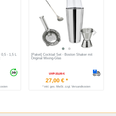
 0,5 - 1,5 L
[Paket] Сocktail Set - Boston Shaker mit
C
z
Original Mixing-Glas
S
UVP 33,00 €
27,00 € *
kosten
*
inkl. ges. MwSt.
zzgl.
Versandkosten