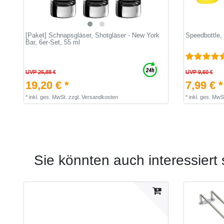
[Paket] Schnapsgläser, Shotgläser - New York
Speedbottle,
Bar, 6er-Set, 55 ml
UVP 26,88 €
UVP 9,60 €
19,20 € *
7,99 € *
*
inkl. ges. MwSt.
zzgl.
Versandkosten
*
inkl. ges. MwS
Sie könnten auch interessiert 