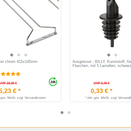
lter chrom 415x145mm
Ausgiesser - BILLY, Kunststoff, für
Flaschen, mit 5 Lamellen, schwar
UVP 18,30 €
UVP 0,46 €
5,23 € *
0,33 € *
. ges. MwSt.
zzgl.
Versandkosten
*
inkl. ges. MwSt.
zzgl.
Versand