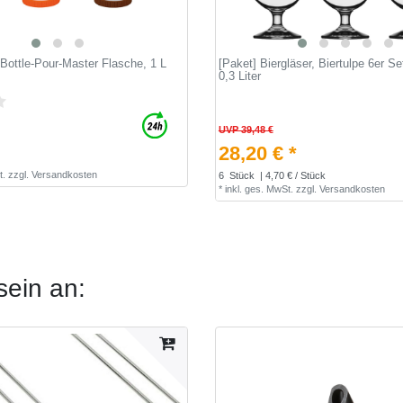
 Bottle-Pour-Master Flasche, 1 L
[Paket] Biergläser, Biertulpe 6er S
0,3 Liter
UVP 39,48 €
28,20 € *
t.
zzgl.
Versandkosten
6
Stück
| 4,70 € / Stück
*
inkl. ges. MwSt.
zzgl.
Versandkosten
sein an: