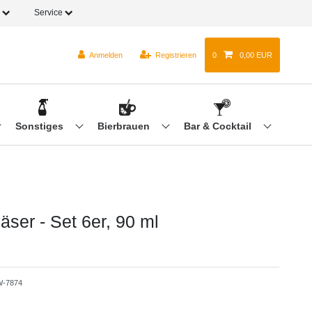
o
Service
Anmelden
Registrieren
0
0,00 EUR
Sonstiges
Bierbrauen
Bar & Cocktail
äser - Set 6er, 90 ml
-7874