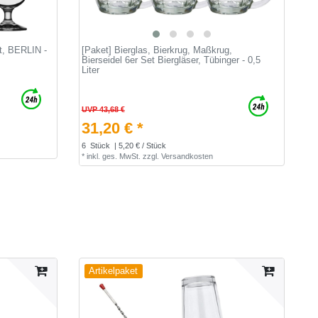
et, BERLIN -
[Paket] Bierglas, Bierkrug, Maßkrug,
Bierseidel 6er Set Biergläser, Tübinger - 0,5
Liter
UVP 43,68 €
31,20 € *
6
Stück
| 5,20 € / Stück
*
inkl. ges. MwSt.
zzgl.
Versandkosten
Artikelpaket