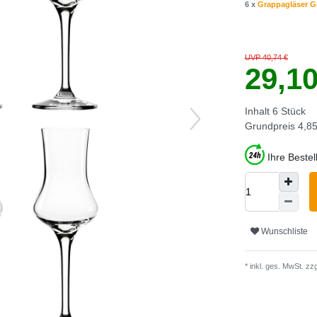
6 x
Grappagläser G
UVP 40,74 €
29,1
Inhalt
6
Stück
Grundpreis
4,85
Ihre Beste
Wunschliste
* inkl. ges. MwSt. zzg