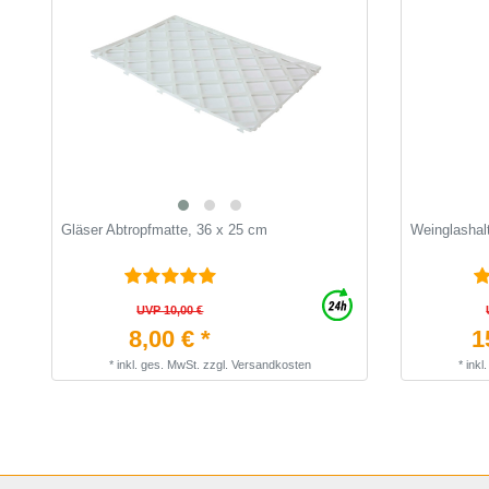
Gläser Abtropfmatte, 36 x 25 cm
Weinglasha
UVP 10,00 €
8,00 € *
1
*
inkl. ges. MwSt.
zzgl.
Versandkosten
*
inkl