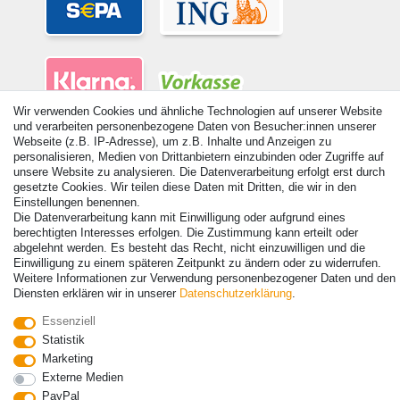
Wir verwenden Cookies und ähnliche Technologien auf unserer Website
und verarbeiten personenbezogene Daten von Besucher:innen unserer
Webseite (z.B. IP-Adresse), um z.B. Inhalte und Anzeigen zu
personalisieren, Medien von Drittanbietern einzubinden oder Zugriffe auf
unsere Website zu analysieren. Die Datenverarbeitung erfolgt erst durch
gesetzte Cookies. Wir teilen diese Daten mit Dritten, die wir in den
© Copyright 2026 | Alle Rechte vorbehalten. - Alle Rechte vorbehalten.
Einstellungen benennen.
Preisangaben inkl. gesetzl. 19% MwSt. | Grundpreise siehe Artikeldetail | *Gilt für
Die Datenverarbeitung kann mit Einwilligung oder aufgrund eines
Lieferungen nach Deutschland!
berechtigten Interesses erfolgen. Die Zustimmung kann erteilt oder
abgelehnt werden. Es besteht das Recht, nicht einzuwilligen und die
Kontakt
Vertrag widerrufen
Einwilligung zu einem späteren Zeitpunkt zu ändern oder zu widerrufen.
Weitere Informationen zur Verwendung personenbezogener Daten und den
Diensten erklären wir in unserer
Daten­schutz­erklärung
.
Essenziell
Statistik
Marketing
Externe Medien
PayPal