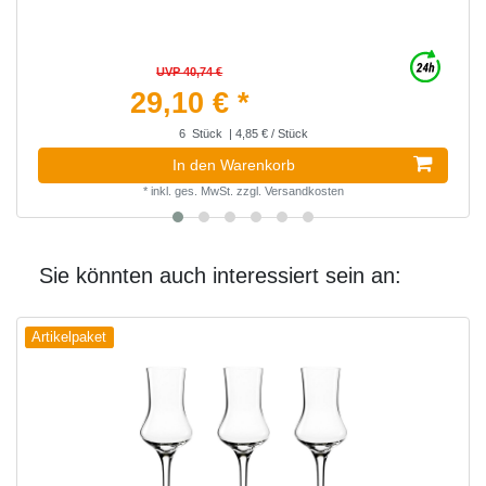
UVP 40,74 €
29,10 € *
6
Stück
| 4,85 € / Stück
In den Warenkorb
*
inkl. ges. MwSt.
zzgl.
Versandkosten
Sie könnten auch interessiert sein an:
Artikelpaket