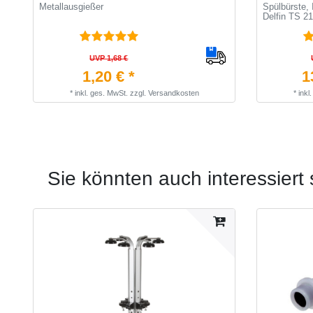
Metallausgießer
Spülbürste, 
Delfin TS 2
UVP 1,68 €
1,20 € *
1
*
inkl. ges. MwSt.
zzgl.
Versandkosten
*
inkl
Sie könnten auch interessiert 