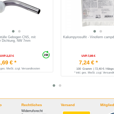
htülle Gebogen CNS, mit
Kaliumpyrosulfit - Vinoferm camp
er Dichtung, NW 7mm
UVP 2,37 €
UVP 7,98 €
,69 € *
7,24 € *
. ges. MwSt.
zzgl.
Versandkosten
100
Gramm
| 72,40 € / Kilo
*
inkl. ges. MwSt.
zzgl.
Versand
o
Rechtliches
Versand
Mitglied
Widerrufsrecht