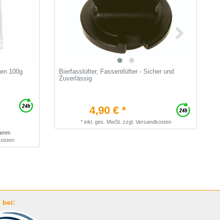
den 100g
Bierfasslüfter, Fassentlüfter - Sicher und
J
Zuverlässig
W
4,90 € *
*
inkl. ges. MwSt.
zzgl.
Versandkosten
gramm
kosten
 bei: