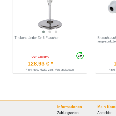
Thekenständer für 6 Flaschen
Bierschlauc
angespritzt
UVP 168,69 €
128,93 € *
1
*
inkl. ges. MwSt.
zzgl.
Versandkosten
*
inkl
Informationen
Mein Kont
Zahlungsarten
Anmelden