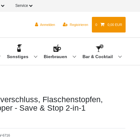
o
Service
Anmelden
Registrieren
0
0,00 EUR
Sonstiges
Bierbrauen
Bar & Cocktail
verschluss, Flaschenstopfen,
per - Save & Stop 2-in-1
-6716