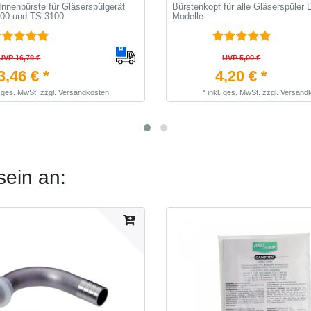
Innenbürste für Gläserspülgerät
Bürstenkopf für alle Gläserspüler 
100 und TS 3100
Modelle
UVP 16,79 €
UVP 5,00 €
3,46 € *
4,20 € *
. ges. MwSt.
zzgl.
Versandkosten
*
inkl. ges. MwSt.
zzgl.
Versand
sein an: