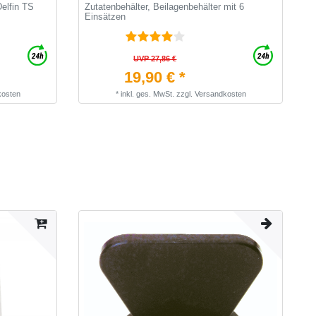
Delfin TS
Zutatenbehälter, Beilagenbehälter mit 6
A
Einsätzen
UVP 27,86 €
19,90 € *
kosten
*
inkl. ges. MwSt.
zzgl.
Versandkosten