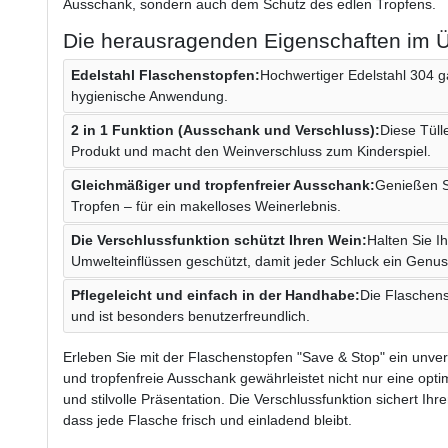
Ausschank, sondern auch dem Schutz des edlen Tropfens.
Die herausragenden Eigenschaften im Ü
Edelstahl Flaschenstopfen:
Hochwertiger Edelstahl 304 ga
hygienische Anwendung.
2 in 1 Funktion (Ausschank und Verschluss):
Diese Tüll
Produkt und macht den Weinverschluss zum Kinderspiel.
Gleichmäßiger und tropfenfreier Ausschank:
Genießen S
Tropfen – für ein makelloses Weinerlebnis.
Die Verschlussfunktion schützt Ihren Wein:
Halten Sie I
Umwelteinflüssen geschützt, damit jeder Schluck ein Genuss
Pflegeleicht und einfach in der Handhabe:
Die Flaschens
und ist besonders benutzerfreundlich.
Erleben Sie mit der Flaschenstopfen "Save & Stop" ein unve
und tropfenfreie Ausschank gewährleistet nicht nur eine opt
und stilvolle Präsentation. Die Verschlussfunktion sichert Ih
dass jede Flasche frisch und einladend bleibt.