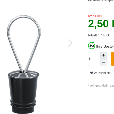
Hersteller:
ich-zapfe
UVP 3,50 €
2,50
Inhalt
1
Stück
Ihre Beste
Wunschliste
* inkl. ges. MwSt. zzg