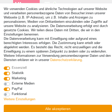
Wir verwenden Cookies und ähnliche Technologien auf unserer Website
und verarbeiten personenbezogene Daten von Besucher:innen unserer
Webseite (z.B. IP-Adresse), um z.B. Inhalte und Anzeigen zu
personalisieren, Medien von Drittanbietern einzubinden oder Zugriffe auf
unsere Website zu analysieren. Die Datenverarbeitung erfolgt erst durch
gesetzte Cookies. Wir teilen diese Daten mit Dritten, die wir in den
Einstellungen benennen.
© Copyright 2026 | Alle Rechte vorbehalten. - Alle Rechte vorbehalten.
Die Datenverarbeitung kann mit Einwilligung oder aufgrund eines
Preisangaben inkl. gesetzl. 19% MwSt. | Grundpreise siehe Artikeldetail | *Gilt für
berechtigten Interesses erfolgen. Die Zustimmung kann erteilt oder
Lieferungen nach Deutschland!
abgelehnt werden. Es besteht das Recht, nicht einzuwilligen und die
Einwilligung zu einem späteren Zeitpunkt zu ändern oder zu widerrufen.
Kontakt
Vertrag widerrufen
Weitere Informationen zur Verwendung personenbezogener Daten und den
Diensten erklären wir in unserer
Daten­schutz­erklärung
.
Essenziell
Statistik
Marketing
Externe Medien
PayPal
Funktional
Weitere Einstellungen
Alle akzeptieren