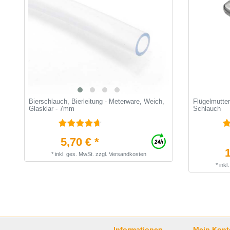
Bierschlauch, Bierleitung - Meterware, Weich,
Flügelmutter
Glasklar - 7mm
Schlauch
5,70 € *
1
*
inkl. ges. MwSt.
zzgl.
Versandkosten
*
inkl
Informationen
Mein Kont