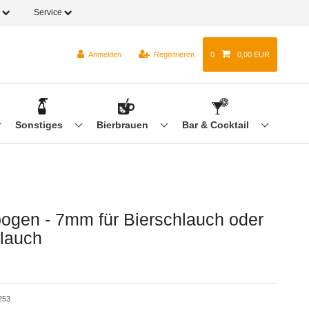
o
Service
Anmelden
Registrieren
0
0,00 EUR
Sonstiges
Bierbrauen
Bar & Cocktail
bogen - 7mm für Bierschlauch oder
lauch
253