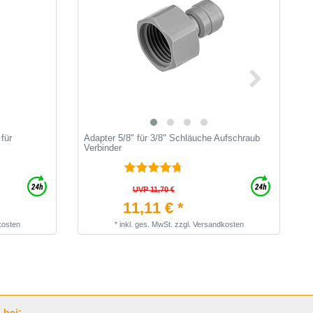
für
Adapter 5/8" für 3/8" Schläuche Aufschraub
1
Verbinder
S
UVP 11,70 €
11,11 € *
kosten
*
inkl. ges. MwSt.
zzgl.
Versandkosten
 bei: