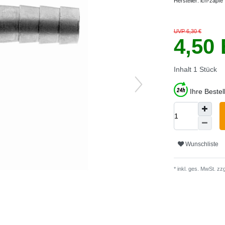
Hersteller:
ich-zapfe
UVP 6,30 €
4,50
Inhalt
1
Stück
Ihre Beste
Wunschliste
* inkl. ges. MwSt. zzg