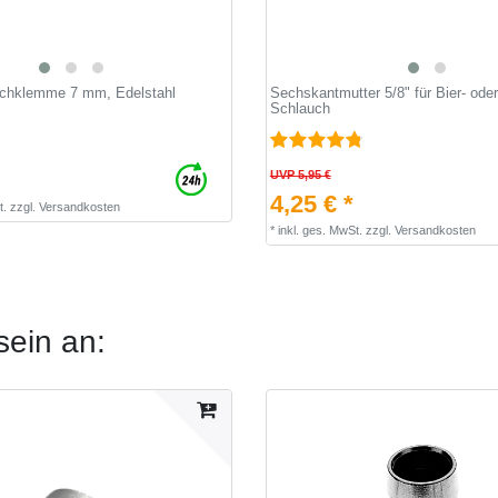
uchklemme 7 mm, Edelstahl
Sechskantmutter 5/8" für Bier- ode
Schlauch
UVP 5,95 €
4,25 € *
t.
zzgl.
Versandkosten
*
inkl. ges. MwSt.
zzgl.
Versandkosten
sein an: