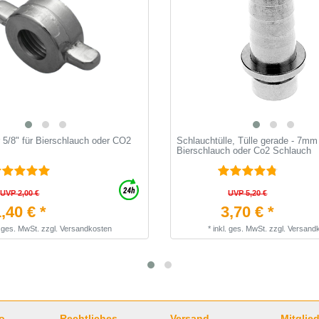
 5/8" für Bierschlauch oder CO2
Schlauchtülle, Tülle gerade - 7mm 
Bierschlauch oder Co2 Schlauch
UVP 2,00 €
UVP 5,20 €
,40 € *
3,70 € *
. ges. MwSt.
zzgl.
Versandkosten
*
inkl. ges. MwSt.
zzgl.
Versand
o
Rechtliches
Versand
Mitglied