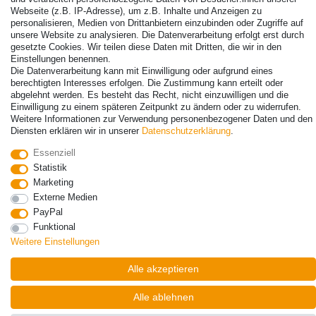
Webseite (z.B. IP-Adresse), um z.B. Inhalte und Anzeigen zu
personalisieren, Medien von Drittanbietern einzubinden oder Zugriffe auf
unsere Website zu analysieren. Die Datenverarbeitung erfolgt erst durch
gesetzte Cookies. Wir teilen diese Daten mit Dritten, die wir in den
Einstellungen benennen.
Die Datenverarbeitung kann mit Einwilligung oder aufgrund eines
© Copyright 2026 | Alle Rechte vorbehalten. - Alle Rechte vorbehalten.
berechtigten Interesses erfolgen. Die Zustimmung kann erteilt oder
Preisangaben inkl. gesetzl. 19% MwSt. | Grundpreise siehe Artikeldetail | *Gilt für
abgelehnt werden. Es besteht das Recht, nicht einzuwilligen und die
Lieferungen nach Deutschland!
Einwilligung zu einem späteren Zeitpunkt zu ändern oder zu widerrufen.
Weitere Informationen zur Verwendung personenbezogener Daten und den
Kontakt
Vertrag widerrufen
Diensten erklären wir in unserer
Daten­schutz­erklärung
.
Essenziell
Statistik
Marketing
Externe Medien
PayPal
Funktional
Weitere Einstellungen
Alle akzeptieren
Alle ablehnen