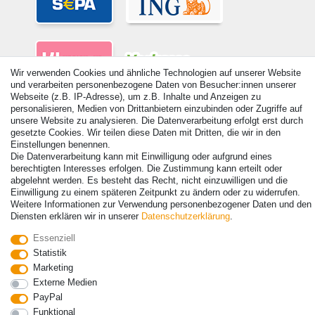
Wir verwenden Cookies und ähnliche Technologien auf unserer Website
und verarbeiten personenbezogene Daten von Besucher:innen unserer
Webseite (z.B. IP-Adresse), um z.B. Inhalte und Anzeigen zu
personalisieren, Medien von Drittanbietern einzubinden oder Zugriffe auf
unsere Website zu analysieren. Die Datenverarbeitung erfolgt erst durch
gesetzte Cookies. Wir teilen diese Daten mit Dritten, die wir in den
Einstellungen benennen.
© Copyright 2026 | Alle Rechte vorbehalten. - Alle Rechte vorbehalten.
Die Datenverarbeitung kann mit Einwilligung oder aufgrund eines
Preisangaben inkl. gesetzl. 19% MwSt. | Grundpreise siehe Artikeldetail | *Gilt für
berechtigten Interesses erfolgen. Die Zustimmung kann erteilt oder
Lieferungen nach Deutschland!
abgelehnt werden. Es besteht das Recht, nicht einzuwilligen und die
Einwilligung zu einem späteren Zeitpunkt zu ändern oder zu widerrufen.
Kontakt
Vertrag widerrufen
Weitere Informationen zur Verwendung personenbezogener Daten und den
Diensten erklären wir in unserer
Daten­schutz­erklärung
.
Essenziell
Statistik
Marketing
Externe Medien
PayPal
Funktional