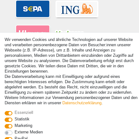
Wir verwenden Cookies und ähnliche Technologien auf unserer Website
und verarbeiten personenbezogene Daten von Besucher:innen unserer
Webseite (z.B. IP-Adresse), um z.B. Inhalte und Anzeigen zu
personalisieren, Medien von Drittanbietern einzubinden oder Zugriffe auf
unsere Website zu analysieren. Die Datenverarbeitung erfolgt erst durch
gesetzte Cookies. Wir teilen diese Daten mit Dritten, die wir in den
Einstellungen benennen.
© Copyright 2026 | Alle Rechte vorbehalten. - Alle Rechte vorbehalten.
Die Datenverarbeitung kann mit Einwilligung oder aufgrund eines
Preisangaben inkl. gesetzl. 19% MwSt. | Grundpreise siehe Artikeldetail | *Gilt für
berechtigten Interesses erfolgen. Die Zustimmung kann erteilt oder
Lieferungen nach Deutschland!
abgelehnt werden. Es besteht das Recht, nicht einzuwilligen und die
Einwilligung zu einem späteren Zeitpunkt zu ändern oder zu widerrufen.
Kontakt
Vertrag widerrufen
Weitere Informationen zur Verwendung personenbezogener Daten und den
Diensten erklären wir in unserer
Daten­schutz­erklärung
.
Essenziell
Statistik
Marketing
Externe Medien
PayPal