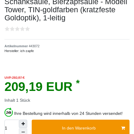
Schanksäule, Bierzapfsäule - Modell
Tower, TIN-goldfarben (kratzfeste
Goldoptik), 1-leitig
Artikelnummer
443072
Hersteller:
ich-zapfe
UVP 292,87 €
*
209,19 EUR
Inhalt
1
Stück
Ihre Bestellung wird innerhalb von 24 Stunden versendet!
In den Warenkorb