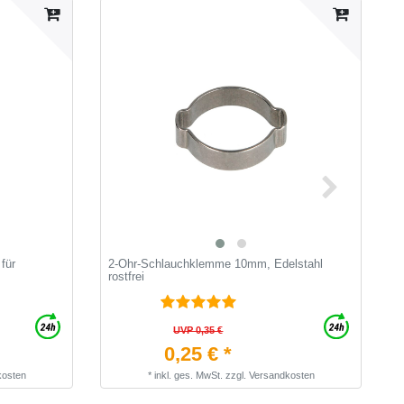
für
2-Ohr-Schlauchklemme 10mm, Edelstahl
B
rostfrei
M
Z
UVP 0,35 €
0,25 € *
kosten
*
inkl. ges. MwSt.
zzgl.
Versandkosten