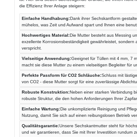
die Effizienz Ihrer Anlage steigern:
Einfache Handhabung:
Dank ihrer Sechskantform gestaltet
mühelos, was Zeit und Aufwand spart und Ihnen eine benutz
Hochwertiges Material:
Die Mutter besteht aus Messing und
exzellente Korrosionsbeständigkeit gewährleistet, sondern
verspricht.
Vielseitige Anwendung:
Geeignet für Tüllen mit 4 mm, 7
macht sie diese Mutter zu einem vielseitigen Begleiter für 
Perfekte Passform für CO2 Schläuche:
Schluss mit lästi
von CO2 - diese Mutter sorgt für eine zuverlässige Abdicht
Robuste Konstruktion:
Neben einer starken Verbindung bi
robuste Struktur, die den hohen Anforderungen Ihrer Zapfan
Einfache Wartung:
Die unkomplizierte Reinigung und Pflege
Nutzung, damit Sie sich auf einen reibungslosen Betrieb ve
Qualitätsgarantie:
Unsere Sechskantmutter steht für höchst
und wir garantieren, dass Sie mit Ihrer Investition rundum 