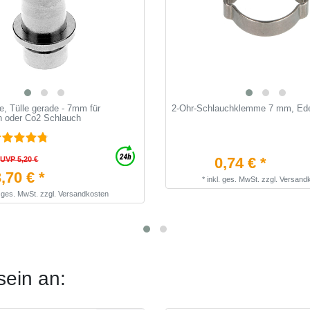
e, Tülle gerade - 7mm für
2-Ohr-Schlauchklemme 7 mm, Ede
h oder Co2 Schlauch
0,74 € *
UVP 5,20 €
,70 € *
*
inkl. ges. MwSt.
zzgl.
Versand
. ges. MwSt.
zzgl.
Versandkosten
sein an: