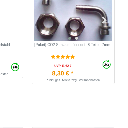
lstahl
[Paket] CO2-Schlauchtüllenset, 8 Teile - 7mm
S
S
UVP 11,62 €
8,30 € *
kosten
*
inkl. ges. MwSt.
zzgl.
Versandkosten