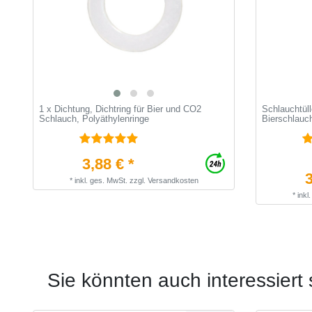
1 x Dichtung, Dichtring für Bier und CO2
Schlauchtüll
Schlauch, Polyäthylenringe
Bierschlauc
3,88 € *
3
*
inkl. ges. MwSt.
zzgl.
Versandkosten
*
inkl
Sie könnten auch interessiert 