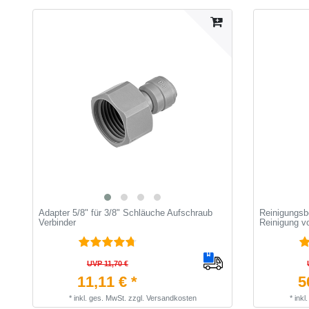
Adapter 5/8" für 3/8" Schläuche Aufschraub
Reinigungsbe
Verbinder
Reinigung v
UVP 11,70 €
11,11 € *
5
*
inkl. ges. MwSt.
zzgl.
Versandkosten
*
inkl