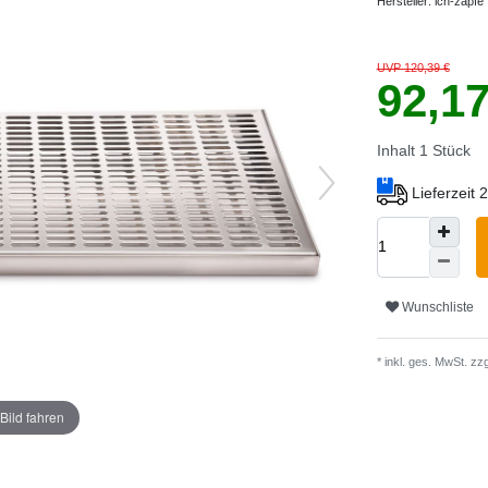
Hersteller:
ich-zapfe
UVP 120,39 €
92,1
Inhalt
1
Stück
Lieferzeit
Wunschliste
* inkl. ges. MwSt. zzg
Bild fahren