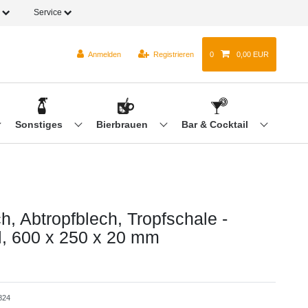
o
Service
Anmelden
Registrieren
0
0,00 EUR
Sonstiges
Bierbrauen
Bar & Cocktail
h, Abtropfblech, Tropfschale -
l, 600 x 250 x 20 mm
824