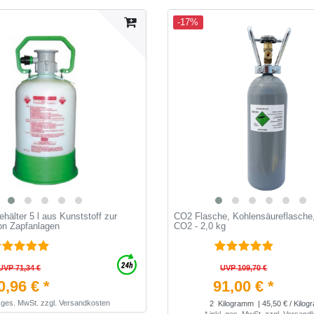
-17%
hälter 5 l aus Kunststoff zur
CO2 Flasche, Kohlensäureflasche
on Zapfanlagen
CO2 - 2,0 kg
UVP 71,34 €
UVP 109,70 €
0,96 € *
91,00 € *
. ges. MwSt.
zzgl.
Versandkosten
2
Kilogramm
| 45,50 € / Kilo
*
inkl. ges. MwSt.
zzgl.
Versand