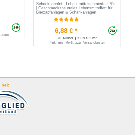
Schankhahnfett, Lebensmittelschmierfett 70ml
C
| Geschmacksneutrales Lebensmittelfett für
C
Bierzapfanlagen & Schankanlagen
6,88 € *
kosten
70
Milliliter
| 98,29 € / Liter
*
inkl. ges. MwSt.
zzgl.
Versandkosten
 bei: