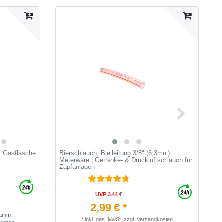
, Gasflasche
Bierschlauch, Bierleitung 3/8" (6,3mm)
S
Meterware | Getränke- & Druckluftschlauch für
S
Zapfanlagen
Z
UVP 3,44 €
2,99 € *
gramm
*
inkl. ges. MwSt.
zzgl.
Versandkosten
kosten