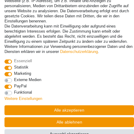
Webseite (z.B. IP-Adresse), um z.B. Inhalte und Anzeigen zu
personalisieren, Medien von Drittanbietern einzubinden oder Zugriffe auf
unsere Website zu analysieren. Die Datenverarbeitung erfolgt erst durch
© Copyright 2026 | Alle Rechte vorbehalten. - Alle Rechte vorbehalten.
gesetzte Cookies. Wir teilen diese Daten mit Dritten, die wir in den
Preisangaben inkl. gesetzl. 19% MwSt. | Grundpreise siehe Artikeldetail | *Gilt für
Einstellungen benennen.
Lieferungen nach Deutschland!
Die Datenverarbeitung kann mit Einwilligung oder aufgrund eines
berechtigten Interesses erfolgen. Die Zustimmung kann erteilt oder
Kontakt
Vertrag widerrufen
abgelehnt werden. Es besteht das Recht, nicht einzuwilligen und die
Einwilligung zu einem späteren Zeitpunkt zu ändern oder zu widerrufen.
Weitere Informationen zur Verwendung personenbezogener Daten und den
Diensten erklären wir in unserer
Daten­schutz­erklärung
.
Essenziell
Statistik
Marketing
Externe Medien
PayPal
Funktional
Weitere Einstellungen
Alle akzeptieren
Alle ablehnen