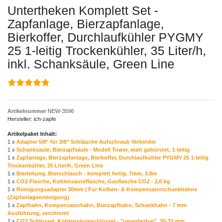
Untertheken Komplett Set -
Zapfanlage, Bierzapfanlage,
Bierkoffer, Durchlaufkühler PYGMY
25 1-leitig Trockenkühler, 35 Liter/h,
inkl. Schanksäule, Green Line
Artikelnummer
NEW-3596
Hersteller:
ich-zapfe
Artikelpaket Inhalt:
1 x
Adapter 5/8" für 3/8" Schläuche Aufschraub Verbinder
1 x
Schanksäule, Bierzapfsäule - Modell Tower, matt gebürstet, 1-leitig
1 x
Zapfanlage, Bierzapfanlage, Bierkoffer, Durchlaufkühler PYGMY 25 1-leitig
Trockenkühler, 35 Liter/h, Green Line
1 x
Bierleitung, Bierschlauch - komplett fertig, 7mm, 3.0m
1 x
CO2 Flasche, Kohlensäureflasche, Gasflasche CO2 - 2,0 kg
1 x
Reinigungsadapter 30mm | Für Kolben- & Kompensatorschankhähne
(Zapfanlagenreinigung)
1 x
Zapfhahn, Kompensatorhahn, Bierzapfhahn, Schankhahn - 7 mm
Ausführung, verchromt
1 x
CO2 Schlüssel, Kohlensäureschlüssel - "unverlierbar", 30-32 mm