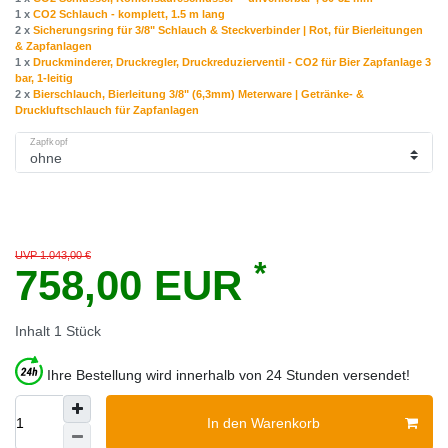
1 x
CO2 Schlauch - komplett, 1.5 m lang
2 x
Sicherungsring für 3/8" Schlauch & Steckverbinder | Rot, für Bierleitungen
& Zapfanlagen
1 x
Druckminderer, Druckregler, Druckreduzierventil - CO2 für Bier Zapfanlage 3
bar, 1-leitig
2 x
Bierschlauch, Bierleitung 3/8" (6,3mm) Meterware | Getränke- &
Druckluftschlauch für Zapfanlagen
Zapfkopf
UVP 1.043,00 €
*
758,00 EUR
Inhalt
1
Stück
Ihre Bestellung wird innerhalb von 24 Stunden versendet!
In den Warenkorb