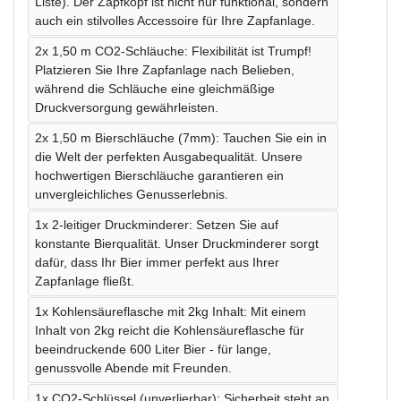
Liste). Der Zapfkopf ist nicht nur funktional, sondern
auch ein stilvolles Accessoire für Ihre Zapfanlage.
2x 1,50 m CO2-Schläuche: Flexibilität ist Trumpf!
Platzieren Sie Ihre Zapfanlage nach Belieben,
während die Schläuche eine gleichmäßige
Druckversorgung gewährleisten.
2x 1,50 m Bierschläuche (7mm): Tauchen Sie ein in
die Welt der perfekten Ausgabequalität. Unsere
hochwertigen Bierschläuche garantieren ein
unvergleichliches Genusserlebnis.
1x 2-leitiger Druckminderer: Setzen Sie auf
konstante Bierqualität. Unser Druckminderer sorgt
dafür, dass Ihr Bier immer perfekt aus Ihrer
Zapfanlage fließt.
1x Kohlensäureflasche mit 2kg Inhalt: Mit einem
Inhalt von 2kg reicht die Kohlensäureflasche für
beeindruckende 600 Liter Bier - für lange,
genussvolle Abende mit Freunden.
1x CO2-Schlüssel (unverlierbar): Sicherheit steht an