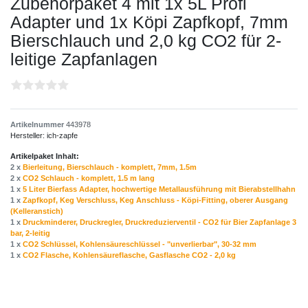
Zubehörpaket 4 mit 1x 5L Profi
Adapter und 1x Köpi Zapfkopf, 7mm
Bierschlauch und 2,0 kg CO2 für 2-
leitige Zapfanlagen
Artikelnummer
443978
Hersteller:
ich-zapfe
Artikelpaket Inhalt:
2 x
Bierleitung, Bierschlauch - komplett, 7mm, 1.5m
2 x
CO2 Schlauch - komplett, 1.5 m lang
1 x
5 Liter Bierfass Adapter, hochwertige Metallausführung mit Bierabstellhahn
1 x
Zapfkopf, Keg Verschluss, Keg Anschluss - Köpi-Fitting, oberer Ausgang
(Kelleranstich)
1 x
Druckminderer, Druckregler, Druckreduzierventil - CO2 für Bier Zapfanlage 3
bar, 2-leitig
1 x
CO2 Schlüssel, Kohlensäureschlüssel - "unverlierbar", 30-32 mm
1 x
CO2 Flasche, Kohlensäureflasche, Gasflasche CO2 - 2,0 kg