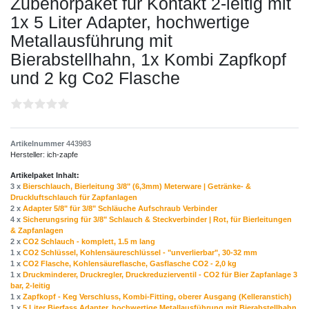
Zubehörpaket für Kontakt 2-leitig mit
1x 5 Liter Adapter, hochwertige
Metallausführung mit
Bierabstellhahn, 1x Kombi Zapfkopf
und 2 kg Co2 Flasche
Artikelnummer
443983
Hersteller:
ich-zapfe
Artikelpaket Inhalt:
3 x
Bierschlauch, Bierleitung 3/8" (6,3mm) Meterware | Getränke- &
Druckluftschlauch für Zapfanlagen
2 x
Adapter 5/8" für 3/8" Schläuche Aufschraub Verbinder
4 x
Sicherungsring für 3/8" Schlauch & Steckverbinder | Rot, für Bierleitungen
& Zapfanlagen
2 x
CO2 Schlauch - komplett, 1.5 m lang
1 x
CO2 Schlüssel, Kohlensäureschlüssel - "unverlierbar", 30-32 mm
1 x
CO2 Flasche, Kohlensäureflasche, Gasflasche CO2 - 2,0 kg
1 x
Druckminderer, Druckregler, Druckreduzierventil - CO2 für Bier Zapfanlage 3
bar, 2-leitig
1 x
Zapfkopf - Keg Verschluss, Kombi-Fitting, oberer Ausgang (Kelleranstich)
1 x
5 Liter Bierfass Adapter, hochwertige Metallausführung mit Bierabstellhahn