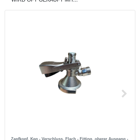
Zapfkopf, Keg - Verschluss, Flach - Fitting, oberer Ausgang -