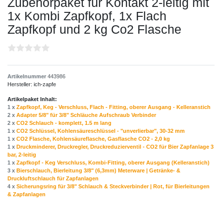
Zubehörpaket für Kontakt 2-leitig mit
1x Kombi Zapfkopf, 1x Flach
Zapfkopf und 2 kg Co2 Flasche
Artikelnummer
443986
Hersteller:
ich-zapfe
Artikelpaket Inhalt:
1 x
Zapfkopf, Keg - Verschluss, Flach - Fitting, oberer Ausgang - Kelleranstich
2 x
Adapter 5/8" für 3/8" Schläuche Aufschraub Verbinder
2 x
CO2 Schlauch - komplett, 1.5 m lang
1 x
CO2 Schlüssel, Kohlensäureschlüssel - "unverlierbar", 30-32 mm
1 x
CO2 Flasche, Kohlensäureflasche, Gasflasche CO2 - 2,0 kg
1 x
Druckminderer, Druckregler, Druckreduzierventil - CO2 für Bier Zapfanlage 3
bar, 2-leitig
1 x
Zapfkopf - Keg Verschluss, Kombi-Fitting, oberer Ausgang (Kelleranstich)
3 x
Bierschlauch, Bierleitung 3/8" (6,3mm) Meterware | Getränke- &
Druckluftschlauch für Zapfanlagen
4 x
Sicherungsring für 3/8" Schlauch & Steckverbinder | Rot, für Bierleitungen
& Zapfanlagen