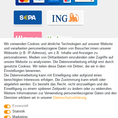
Wir verwenden Cookies und ähnliche Technologien auf unserer Website
und verarbeiten personenbezogene Daten von Besucher:innen unserer
Webseite (z.B. IP-Adresse), um z.B. Inhalte und Anzeigen zu
personalisieren, Medien von Drittanbietern einzubinden oder Zugriffe auf
unsere Website zu analysieren. Die Datenverarbeitung erfolgt erst durch
gesetzte Cookies. Wir teilen diese Daten mit Dritten, die wir in den
Einstellungen benennen.
© Copyright 2026 | Alle Rechte vorbehalten. - Alle Rechte vorbehalten.
Die Datenverarbeitung kann mit Einwilligung oder aufgrund eines
Preisangaben inkl. gesetzl. 19% MwSt. | Grundpreise siehe Artikeldetail | *Gilt für
berechtigten Interesses erfolgen. Die Zustimmung kann erteilt oder
Lieferungen nach Deutschland!
abgelehnt werden. Es besteht das Recht, nicht einzuwilligen und die
Einwilligung zu einem späteren Zeitpunkt zu ändern oder zu widerrufen.
Kontakt
Vertrag widerrufen
Weitere Informationen zur Verwendung personenbezogener Daten und den
Diensten erklären wir in unserer
Daten­schutz­erklärung
.
Essenziell
Statistik
Marketing