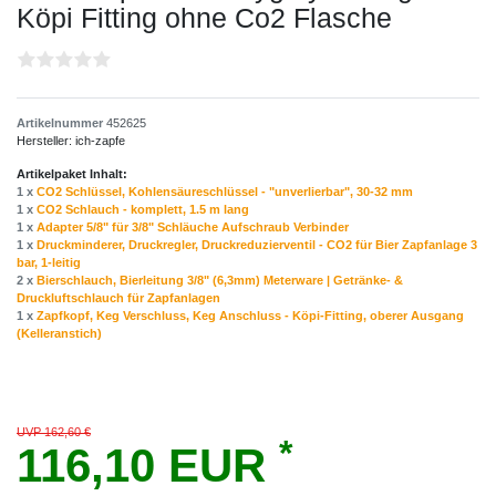
Köpi Fitting ohne Co2 Flasche
Artikelnummer
452625
Hersteller:
ich-zapfe
Artikelpaket Inhalt:
1 x
CO2 Schlüssel, Kohlensäureschlüssel - "unverlierbar", 30-32 mm
1 x
CO2 Schlauch - komplett, 1.5 m lang
1 x
Adapter 5/8" für 3/8" Schläuche Aufschraub Verbinder
1 x
Druckminderer, Druckregler, Druckreduzierventil - CO2 für Bier Zapfanlage 3
bar, 1-leitig
2 x
Bierschlauch, Bierleitung 3/8" (6,3mm) Meterware | Getränke- &
Druckluftschlauch für Zapfanlagen
1 x
Zapfkopf, Keg Verschluss, Keg Anschluss - Köpi-Fitting, oberer Ausgang
(Kelleranstich)
UVP 162,60 €
*
116,10 EUR