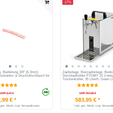
-17%
, Bierleitung 3/8" (6,3mm)
Zapfanlage, Bierzapfanlage, Bierko
Getränke- & Druckluftschlauch für
Durchlaufkühler PYGMY 25 1-leiti
Trockenkühler, 35 Liter/h, Green L
UVP 3,44 €
UVP 707,00 €
,99 € *
583,95 € *
. ges. MwSt.
zzgl.
Versandkosten
*
inkl. ges. MwSt.
zzgl.
Versand