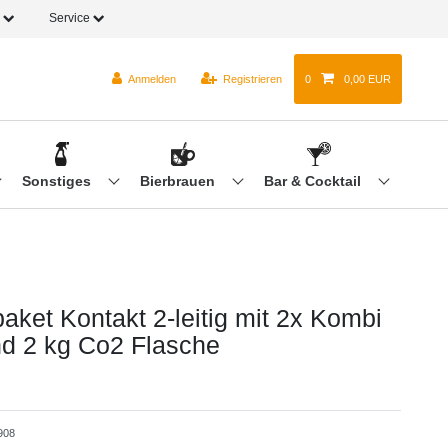
o
Service
Anmelden
Registrieren
0
0,00 EUR
Sonstiges
Bierbrauen
Bar & Cocktail
aket Kontakt 2-leitig mit 2x Kombi
und 2 kg Co2 Flasche
908