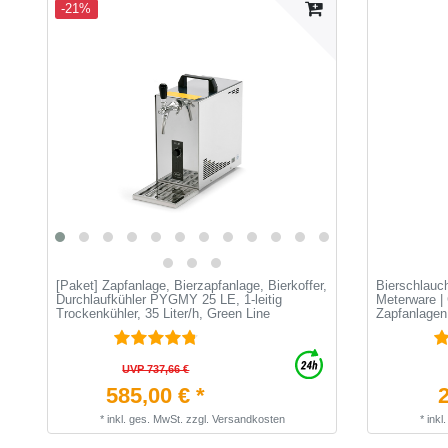
-21%
[Paket] Zapfanlage, Bierzapfanlage, Bierkoffer,
Bierschlauch
Durchlaufkühler PYGMY 25 LE, 1-leitig
Meterware | 
Trockenkühler, 35 Liter/h, Green Line
Zapfanlagen
UVP 737,66 €
585,00 € *
2
*
inkl. ges. MwSt.
zzgl.
Versandkosten
*
inkl