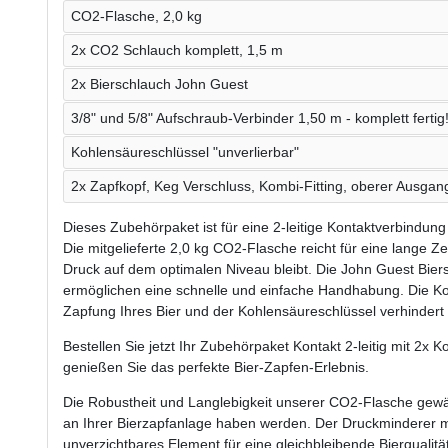
CO2-Flasche, 2,0 kg
2x CO2 Schlauch komplett, 1,5 m
2x Bierschlauch John Guest
3/8" und 5/8" Aufschraub-Verbinder 1,50 m - komplett fertig
Kohlensäureschlüssel "unverlierbar"
2x Zapfkopf, Keg Verschluss, Kombi-Fitting, oberer Ausgang
Dieses Zubehörpaket ist für eine 2-leitige Kontaktverbindung k
Die mitgelieferte 2,0 kg CO2-Flasche reicht für eine lange Z
Druck auf dem optimalen Niveau bleibt. Die John Guest Bie
ermöglichen eine schnelle und einfache Handhabung. Die Ko
Zapfung Ihres Bier und der Kohlensäureschlüssel verhindert
Bestellen Sie jetzt Ihr Zubehörpaket Kontakt 2-leitig mit 2x 
genießen Sie das perfekte Bier-Zapfen-Erlebnis.
Die Robustheit und Langlebigkeit unserer CO2-Flasche gewä
an Ihrer Bierzapfanlage haben werden. Der Druckminderer mit
unverzichtbares Element für eine gleichbleibende Bierqualitä