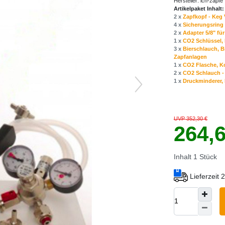
Hersteller:
ich-zapfe
Artikelpaket Inhalt:
2 x
Zapfkopf - Keg 
4 x
Sicherungsring 
2 x
Adapter 5/8" fü
1 x
CO2 Schlüssel, 
3 x
Bierschlauch, B
Zapfanlagen
1 x
CO2 Flasche, Ko
2 x
CO2 Schlauch - 
1 x
Druckminderer, D
UVP 352,30 €
264,
Inhalt
1
Stück
Lieferzeit