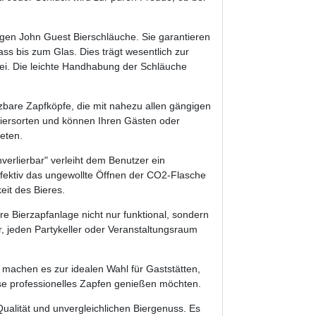
igen John Guest Bierschläuche. Sie garantieren
ss bis zum Glas. Dies trägt wesentlich zur
ei. Die leichte Handhabung der Schläuche
zbare Zapfköpfe, die mit nahezu allen gängigen
Biersorten und können Ihren Gästen oder
eten.
nverlierbar" verleiht dem Benutzer ein
ffektiv das ungewollte Öffnen der CO2-Flasche
eit des Bieres.
e Bierzapfanlage nicht nur funktional, sondern
r, jeden Partykeller oder Veranstaltungsraum
 machen es zur idealen Wahl für Gaststätten,
ause professionelles Zapfen genießen möchten.
Qualität und unvergleichlichen Biergenuss. Es