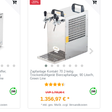
-20%
ffer,
Zapfanlage Kontakt 70 2-leitig
A
g
Trockenkühlgerät Bierzapfanlage, 90 Liter/h,
V
ine
Green Line
UVP 1.700,90 €
1.356,97 € *
kosten
*
inkl. ges. MwSt.
zzgl.
Versandkosten