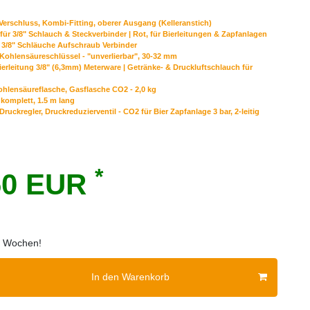
Verschluss, Kombi-Fitting, oberer Ausgang (Kelleranstich)
für 3/8" Schlauch & Steckverbinder | Rot, für Bierleitungen & Zapfanlagen
r 3/8" Schläuche Aufschraub Verbinder
Kohlensäureschlüssel - "unverlierbar", 30-32 mm
ierleitung 3/8" (6,3mm) Meterware | Getränke- & Druckluftschlauch für
hlensäureflasche, Gasflasche CO2 - 2,0 kg
komplett, 1.5 m lang
ruckregler, Druckreduzierventil - CO2 für Bier Zapfanlage 3 bar, 2-leitig
*
60 EUR
 2 Wochen!
In den Warenkorb