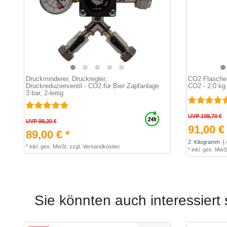
Druckminderer, Druckregler,
CO2 Flasche,
Druckreduzierventil - CO2 für Bier Zapfanlage
CO2 - 2,0 kg
3 bar, 2-leitig
UVP 109,70 €
UVP 99,30 €
91,00 €
89,00 € *
2
Kilogramm
| 
*
inkl. ges. MwSt.
zzgl.
Versandkosten
*
inkl. ges. MwS
Sie könnten auch interessiert 