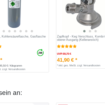
 Kohlensäureflasche, Gasflasche
Zapfkopf - Keg Verschluss, Kombi-F
oberer Ausgang (Kelleranstich)
UVP 58,70 €
 *
41,90 € *
*
inkl. ges. MwSt.
zzgl.
Versandkosten
45,50 € / Kilogramm
t.
zzgl.
Versandkosten
sein an: