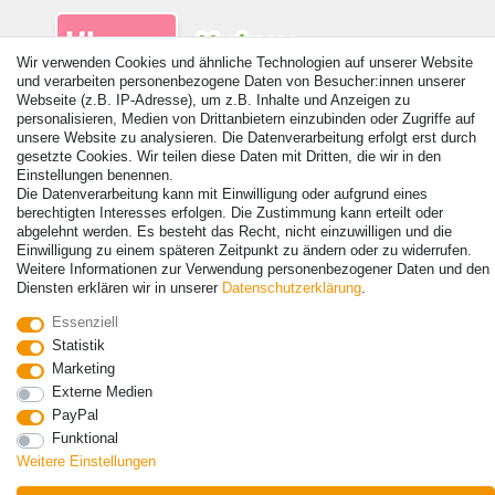
Wir verwenden Cookies und ähnliche Technologien auf unserer Website
und verarbeiten personenbezogene Daten von Besucher:innen unserer
Webseite (z.B. IP-Adresse), um z.B. Inhalte und Anzeigen zu
personalisieren, Medien von Drittanbietern einzubinden oder Zugriffe auf
unsere Website zu analysieren. Die Datenverarbeitung erfolgt erst durch
gesetzte Cookies. Wir teilen diese Daten mit Dritten, die wir in den
Einstellungen benennen.
© Copyright 2026 | Alle Rechte vorbehalten. - Alle Rechte vorbehalten.
Die Datenverarbeitung kann mit Einwilligung oder aufgrund eines
Preisangaben inkl. gesetzl. 19% MwSt. | Grundpreise siehe Artikeldetail | *Gilt für
berechtigten Interesses erfolgen. Die Zustimmung kann erteilt oder
Lieferungen nach Deutschland!
abgelehnt werden. Es besteht das Recht, nicht einzuwilligen und die
Einwilligung zu einem späteren Zeitpunkt zu ändern oder zu widerrufen.
Kontakt
Vertrag widerrufen
Weitere Informationen zur Verwendung personenbezogener Daten und den
Diensten erklären wir in unserer
Daten­schutz­erklärung
.
Essenziell
Statistik
Marketing
Externe Medien
PayPal
Funktional
Weitere Einstellungen